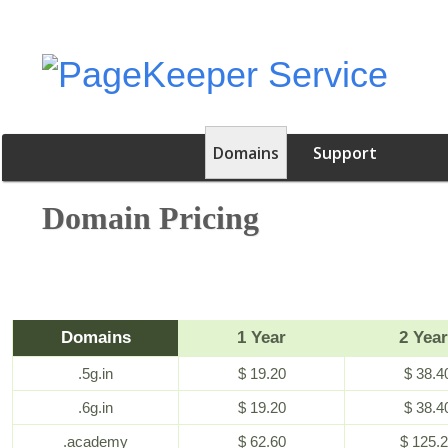
Domains
Support
Domain Pricing
Domains
1 Year
2 Yea
.5g.in
$ 19.20
$ 38.4
.6g.in
$ 19.20
$ 38.4
.academy
$ 62.60
$ 125.