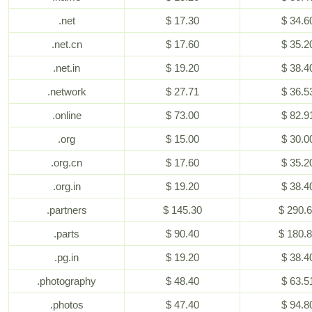
.net
$ 17.30
$ 34.6
.net.cn
$ 17.60
$ 35.2
.net.in
$ 19.20
$ 38.4
.network
$ 27.71
$ 36.5
.online
$ 73.00
$ 82.9
.org
$ 15.00
$ 30.0
.org.cn
$ 17.60
$ 35.2
.org.in
$ 19.20
$ 38.4
.partners
$ 145.30
$ 290.
.parts
$ 90.40
$ 180.
.pg.in
$ 19.20
$ 38.4
.photography
$ 48.40
$ 63.5
.photos
$ 47.40
$ 94.8