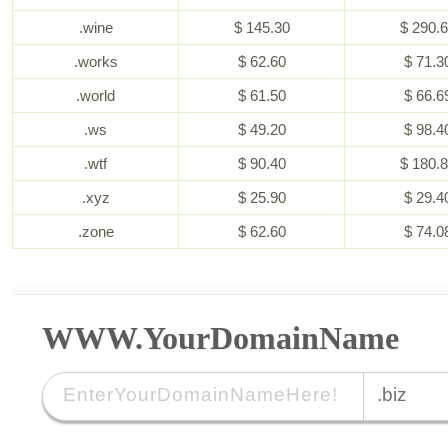
.wine
$ 145.30
$ 290.
.works
$ 62.60
$ 71.3
.world
$ 61.50
$ 66.6
.ws
$ 49.20
$ 98.4
.wtf
$ 90.40
$ 180.
.xyz
$ 25.90
$ 29.4
.zone
$ 62.60
$ 74.0
WWW.YourDomainName
.biz